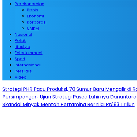
Perekonomian
Bisnis
Ekonomi
Korporasi
UMKM
Nasional
Politik
Lifestyle
Entertainment
Sport
Internasional
Pers Rilis
Video
Strategi PHR Pacu Produksi, 70 Sumur Baru Mengalir di 
Persimpangan: Ujian Strategi Pasca Lahirnya Danantara
Skandal Minyak Mentah Pertamina Bernilai Rp193 Triliun