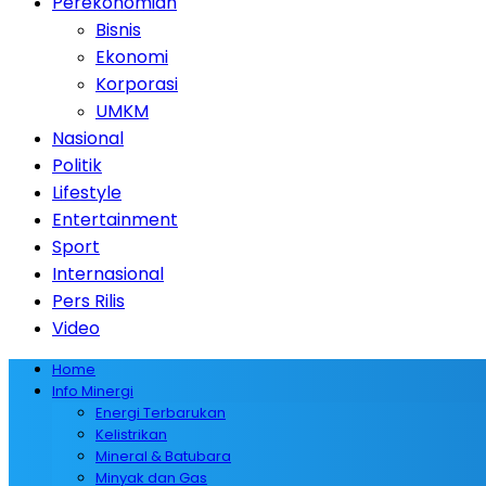
Perekonomian
Bisnis
Ekonomi
Korporasi
UMKM
Nasional
Politik
Lifestyle
Entertainment
Sport
Internasional
Pers Rilis
Video
Home
Info Minergi
Energi Terbarukan
Kelistrikan
Mineral & Batubara
Minyak dan Gas