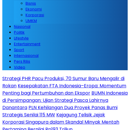
Bisnis
Ekonomi
Korporasi
UMKM
Nasional
Politik
Lifestyle
Entertainment
Sport
Internasional
Pers Rilis
Video
Strategi PHR Pacu Produksi, 70 Sumur Baru Mengalir di
Rokan
Kesepakatan FTA Indonesia–Eropa: Momentum
Penting bagi Pertumbuhan dan Ekspor
BUMN Indonesia
di Persimpangan: Ujian Strategi Pasca Lahirnya
Danantara
PLN Kehilangan Dua Proyek Panas Bumi
Strategis Senilai 115 MW
Kejagung Telisik Jejak
Korporasi Singapura dalam Skandal Minyak Mentah
Pertamina Bernilai Rp193 Triliun