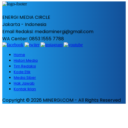
ENERGI MEDIA CIRCLE
Jakarta - Indonesia
Email Redaksi: mediaminergi@gmail.com
WA Center: 0853 1555 7788
Home
Histori Media
Tim Redaksi
Kode Etik
Media Siber
Hak Jawab
Kontak Iklan
Copyright © 2026 MINERGI.COM - All Rights Reserved