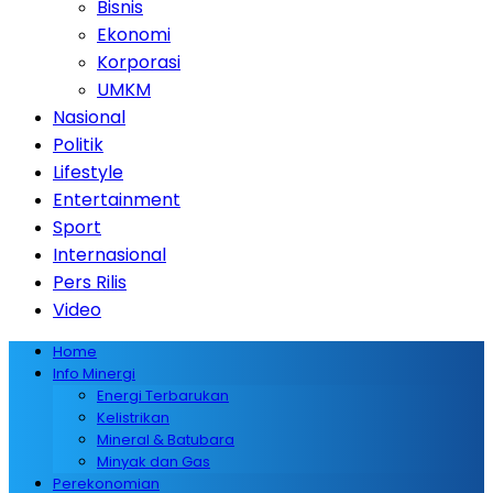
Bisnis
Ekonomi
Korporasi
UMKM
Nasional
Politik
Lifestyle
Entertainment
Sport
Internasional
Pers Rilis
Video
Home
Info Minergi
Energi Terbarukan
Kelistrikan
Mineral & Batubara
Minyak dan Gas
Perekonomian