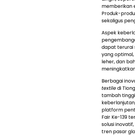
memberikan ef
Produk-produk
sekaligus pen
Aspek keberla
pengembangan
dapat terurai
yang optimal
leher, dan bah
meningkatkan
Berbagai inov
textile
di Tion
tambah tinggi
keberlanjutan
platform penti
Fair Ke-139 t
solusi inovat
tren pasar gl