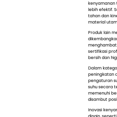
kenyamanan ti
lebih efektif. 
tahan dan kin
material utam
Produk lain m
dikembangkan 
menghambat p
sertifikasi pr
bersih dan higi
Dalam katego
peningkatan 
pengaturan su
suhu secara t
memenuhi berba
disambut posit
Inovasi kenya
dingin, sepert