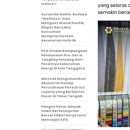
Industri
yang selaras 
semakin bera
Survei Herbalife: Budaya
“Wellness” Kian
Menguat di Asia Pasifik,
Empat dari Lima
Konsumen
Memprioritaskan
Kesehatan Holistik
PCG Global Rampungkan
Pendanaan Pra-Seri A,
Tangkap Peluang dari
Pesatnya Kebutuhan
Energi di Asia Tenggara
Mintoak Mengumumkan
Akuisisi terhadap
Perusahaan Fintech ICC
Loyalty yang Berkantor
Pusat di Timur Tengah.
Pangsa Pasar Minyak
Sawit Berkelanjutan
Bersertifikat Berpotensi
Mencapai 40%
Aquatech Mengakuisisi