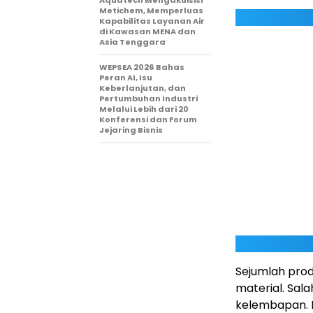
Metichem, Memperluas
Kapabilitas Layanan Air
di Kawasan MENA dan
Asia Tenggara
WEPSEA 2026 Bahas
Peran AI, Isu
Keberlanjutan, dan
Pertumbuhan Industri
Melalui Lebih dari 20
Konferensi dan Forum
Jejaring Bisnis
Sejumlah pro
material. Sa
kelembapan. D