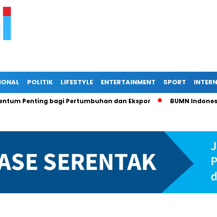
IONAL
POLITIK
LIFESTYLE
ENTERTAINMENT
SPORT
INTER
ting bagi Pertumbuhan dan Ekspor
BUMN Indonesia di Pers