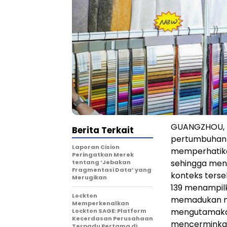
GUANGZHOU, T
Berita Terkait
pertumbuha
Laporan Cision
memperhatika
Peringatkan Merek
sehingga men
tentang ‘Jebakan
Fragmentasi Data’ yang
konteks ters
Merugikan
139 menampilk
Lockton
memadukan mat
Memperkenalkan
mengutamakan
Lockton SAGE: Platform
Kecerdasan Perusahaan
mencerminkan
Terpadu Pertama di