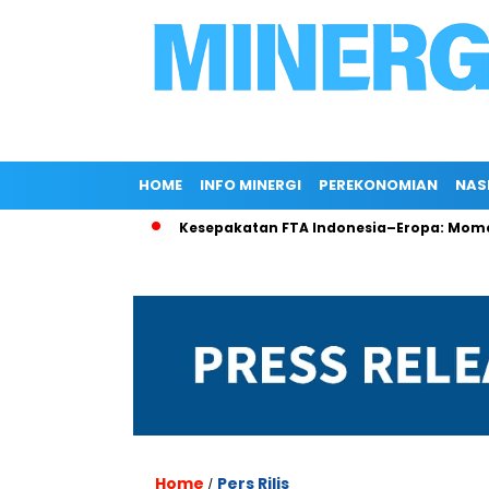
HOME
INFO MINERGI
PEREKONOMIAN
NAS
 di Rokan
Kesepakatan FTA Indonesia–Eropa: Momentum Pen
Home
Pers Rilis
/