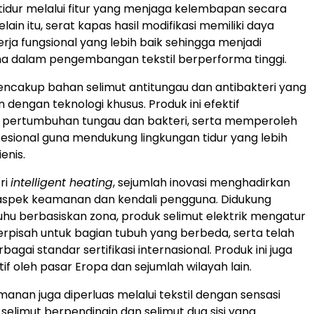
dur melalui fitur yang menjaga kelembapan secara
Selain itu, serat kapas hasil modifikasi memiliki daya
erja fungsional yang lebih baik sehingga menjadi
a dalam pengembangan tekstil berperforma tinggi.
encakup bahan selimut antitungau dan antibakteri yang
dengan teknologi khusus. Produk ini efektif
ertumbuhan tungau dan bakteri, serta memperoleh
ofesional guna mendukung lingkungan tidur yang lebih
enis.
ri
intelligent heating
, sejumlah inovasi menghadirkan
aspek keamanan dan kendali pengguna. Didukung
hu berbasiskan zona, produk selimut elektrik mengatur
erpisah untuk bagian tubuh yang berbeda, serta telah
gai standar sertifikasi internasional. Produk ini juga
if oleh pasar Eropa dan sejumlah wilayah lain.
manan juga diperluas melalui tekstil dengan sensasi
i selimut berpendingin dan selimut dua sisi yang