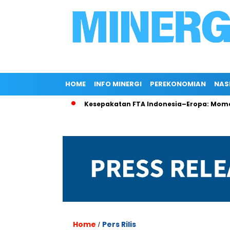
HOME
INFO MINERGI
PEREKONOMIAN
NAS
r di Rokan
Kesepakatan FTA Indonesia–Eropa: Momentum Pe
Home
Pers Rilis
/