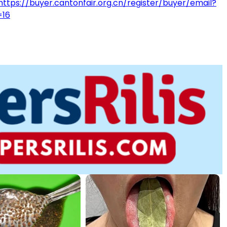
https://buyer.cantonfair.org.cn/register/buyer/email?
=16