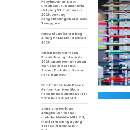
Penyimpanan Data
untuk Seluruh Skenario
di Ajang DTI Indonesia
2026, Dukung
Pengembangan AI di Asia
Tenggara
Huawei Jadi Mitra bagi
Ajang GSMA M360 ASEAN
2026
Cision Raih MarTech
Breakthrough Awards
2026 untuk Pemantauan
dan Analisis Media
Sosial, Distribusi Siaran
Pers, dan AEO
Fair Finance Asia Desak
Perbankan Hentikan
Pendanaan untuk Sektor
Batu Bara di ASEAN
Shueisha Perluas
Jangkauan Global
melalui MANGA MILLION,
Platform Manga yang
Tersedia dalam 100