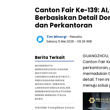
Canton Fair Ke-139: AI
Berbasiskan Detail Dor
dan Perkantoran
Tim Minergi
- Pewarta
Selasa, 5 Mei 2026
- 09:26 WIB
GUANGZHOU, T
Berita Terkait
Canton Fair K
MONDEVITA
perkantoran,
MENGAKUISISI SAHAM
memadukan tek
MAYORITAS DI
UNDERSCORE DISTRICT,
detail. Tren 
PERUSAHAAN INDUK
MAGLIANO, SEBAGAI
menuju solusi 
LANGKAH KEDUA DALAM
MEMBANGUN PLATFORM
MEREK MEWAH ITALIA
BARU
HIKSEMI Tampilkan Solusi