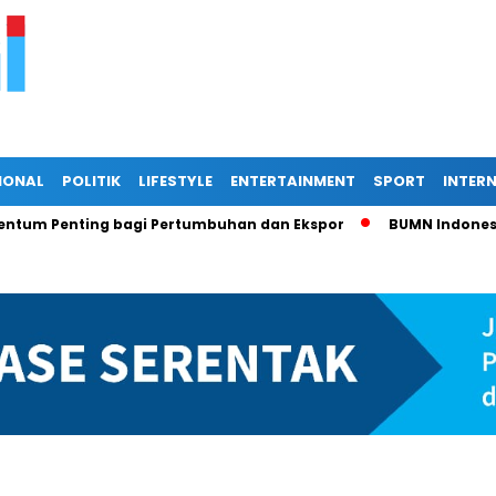
IONAL
POLITIK
LIFESTYLE
ENTERTAINMENT
SPORT
INTER
nting bagi Pertumbuhan dan Ekspor
BUMN Indonesia di Per