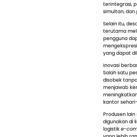
terintegrasi,
simultan, dan
Selain itu, de
terutama mela
pengguna dap
mengekspresika
yang dapat di
Inovasi berbas
Salah satu p
disobek tanpa
menjawab ken
meningkatkan
kantor sehari-
Produsen lain
digunakan di l
logistik
e-co
yang lebih ra