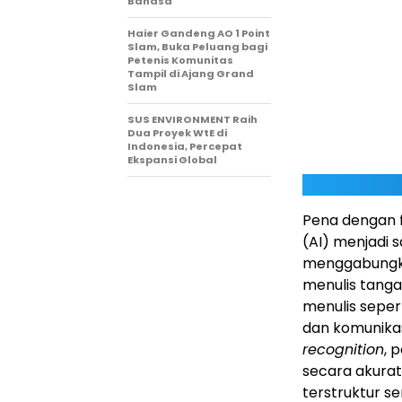
Bahasa
Haier Gandeng AO 1 Point
Slam, Buka Peluang bagi
Petenis Komunitas
Tampil di Ajang Grand
Slam
SUS ENVIRONMENT Raih
Dua Proyek WtE di
Indonesia, Percepat
Ekspansi Global
Pena dengan 
(AI) menjadi 
menggabungk
menulis tang
menulis seper
dan komunikas
recognition
, 
secara akura
terstruktur s