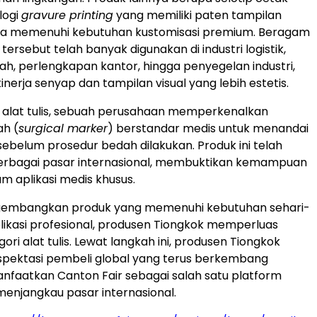
logi
gravure printing
yang memiliki paten tampilan
erta memenuhi kebutuhan kustomisasi premium. Beragam
 tersebut telah banyak digunakan di industri logistik,
h, perlengkapan kantor, hingga penyegelan industri,
erja senyap dan tampilan visual yang lebih estetis.
 alat tulis, sebuah perusahaan memperkenalkan
h (
surgical marker
) berstandar medis untuk menandai
sebelum prosedur bedah dilakukan. Produk ini telah
berbagai pasar internasional, membuktikan kemampuan
m aplikasi medis khusus.
embangkan produk yang memenuhi kebutuhan sehari-
plikasi profesional, produsen Tiongkok memperluas
ri alat tulis. Lewat langkah ini, produsen Tiongkok
pektasi pembeli global yang terus berkembang
faatkan Canton Fair sebagai salah satu platform
enjangkau pasar internasional.