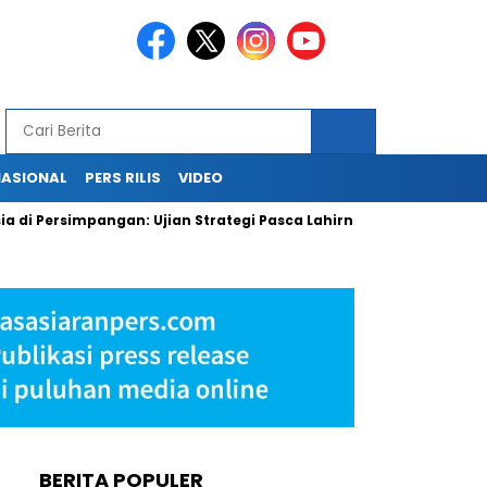
NASIONAL
PERS RILIS
VIDEO
simpangan: Ujian Strategi Pasca Lahirnya Danantara
PLN Ke
BERITA POPULER