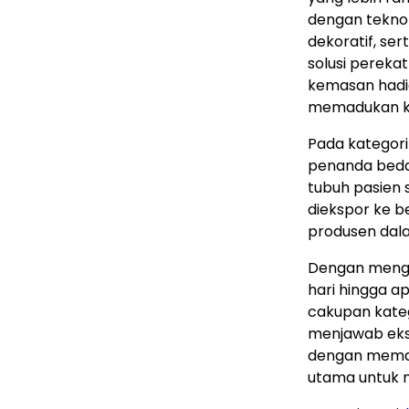
dengan tekno
dekoratif, s
solusi perekat
kemasan hadia
memadukan kin
Pada kategori
penanda beda
tubuh pasien 
diekspor ke 
produsen dala
Dengan meng
hari hingga a
cakupan katego
menjawab eks
dengan meman
utama untuk m