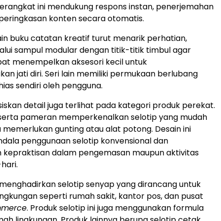
 perangkat ini mendukung respons instan, penerjemahan
 peringkasan konten secara otomatis.
sain buku catatan kreatif turut menarik perhatian,
lui sampul modular dengan titik-titik timbul agar
at menempelkan aksesori kecil untuk
n jati diri. Seri lain memiliki permukaan berlubang
hias sendiri oleh pengguna.
iskan detail juga terlihat pada kategori produk perekat.
eserta pameran memperkenalkan selotip yang mudah
 memerlukan gunting atau alat potong. Desain ini
dala penggunaan selotip konvensional dan
 kepraktisan dalam pengemasan maupun aktivitas
hari.
 menghadirkan selotip senyap yang dirancang untuk
ingkungan seperti rumah sakit, kantor pos, dan pusat
mmerce
. Produk selotip ini juga menggunakan formula
mah lingkungan. Produk lainnya berupa selotip cetak