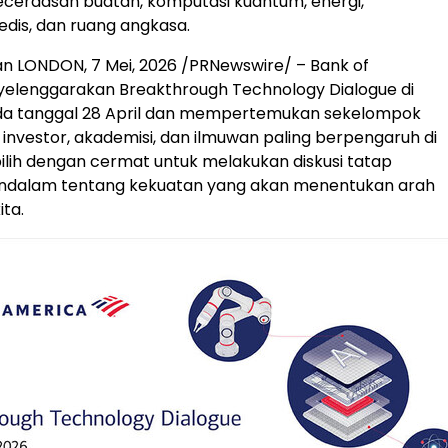
cerdasan buatan, komputasi kuantum, energi,
edis, dan ruang angkasa.
an LONDON
,
7 Mei, 2026
/PRNewswire/ – Bank of
elenggarakan Breakthrough Technology Dialogue di
da tanggal 28 April dan mempertemukan sekelompok
, investor, akademisi, dan ilmuwan paling berpengaruh di
pilih dengan cermat untuk melakukan diskusi tatap
dalam tentang kekuatan yang akan menentukan arah
ta.