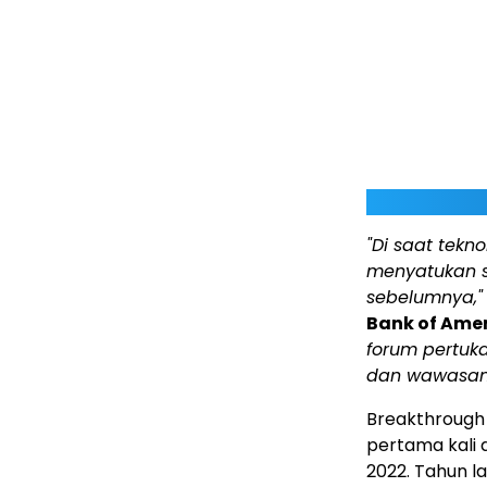
"Di saat tek
menyatukan s
sebelumnya,"
Bank of Ame
forum pertuk
dan wawasan
Breakthrough
pertama kali 
2022. Tahun la