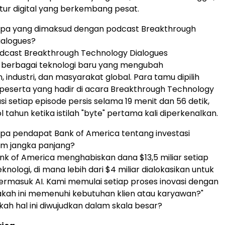
ktur digital yang berkembang pesat.
Apa yang dimaksud dengan podcast Breakthrough
ialogues?
dcast Breakthrough Technology Dialogues
berbagai teknologi baru yang mengubah
 industri, dan masyarakat global. Para tamu dipilih
 peserta yang hadir di acara Breakthrough Technology
si setiap episode persis selama 19 menit dan 56 detik,
 tahun ketika istilah "byte" pertama kali diperkenalkan.
pa pendapat Bank of America tentang investasi
am jangka panjang?
k of America menghabiskan dana $13,5 miliar setiap
knologi, di mana lebih dari $4 miliar dialokasikan untuk
, termasuk AI. Kami memulai setiap proses inovasi dengan
kah ini memenuhi kebutuhan klien atau karyawan?"
kah hal ini diwujudkan dalam skala besar?