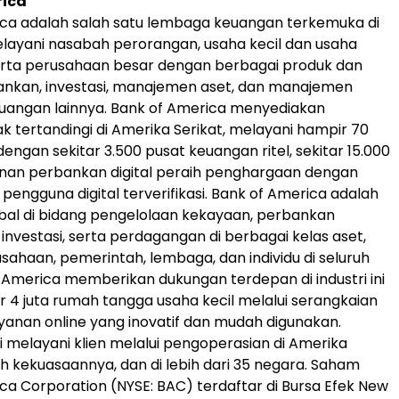
rica
ca adalah salah satu lembaga keuangan terkemuka di
layani nasabah perorangan, usaha kecil dan usaha
rta perusahaan besar dengan berbagai produk dan
ankan, investasi, manajemen aset, dan manajemen
keuangan lainnya. Bank of America menyediakan
 tertandingi di Amerika Serikat, melayani hampir 70
engan sekitar 3.500 pusat keuangan ritel, sekitar 15.000
anan perbankan digital peraih penghargaan dengan
a pengguna digital terverifikasi. Bank of America adalah
bal di bidang pengelolaan kekayaan, perbankan
investasi, serta perdagangan di berbagai kelas aset,
sahaan, pemerintah, lembaga, dan individu di seluruh
f America memberikan dukungan terdepan di industri ini
r 4 juta rumah tangga usaha kecil melalui serangkaian
yanan online yang inovatif dan mudah digunakan.
i melayani klien melalui pengoperasian di Amerika
ah kekuasaannya, dan di lebih dari 35 negara. Saham
ca Corporation (NYSE: BAC) terdaftar di Bursa Efek New