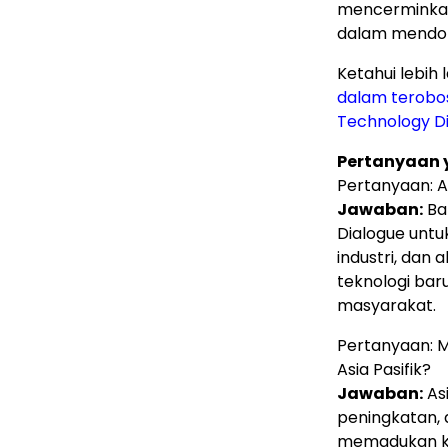
mencerminkan
dalam mendor
Ketahui lebih 
dalam terobo
Technology D
Pertanyaan 
Pertanyaan: A
Jawaban:
Ba
Dialogue unt
industri, da
teknologi baru
masyarakat.
Pertanyaan: 
Asia Pasifik?
Jawaban:
As
peningkatan, 
memadukan ke