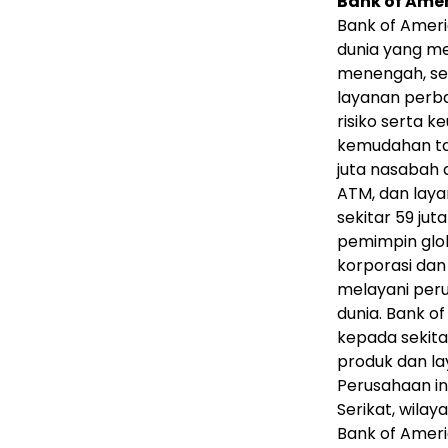
Bank of Ame
Bank of Ameri
dunia yang me
menengah, se
layanan perb
risiko serta 
kemudahan tak
juta nasabah d
ATM, dan lay
sekitar 59 jut
pemimpin glo
korporasi dan 
melayani peru
dunia. Bank o
kepada sekita
produk dan la
Perusahaan in
Serikat, wilay
Bank of Ameri