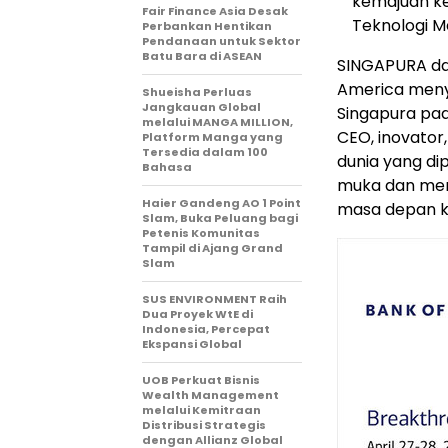
kemajuan ke
Fair Finance Asia Desak
Teknologi M
Perbankan Hentikan
Pendanaan untuk Sektor
Batu Bara di ASEAN
SINGAPURA d
America meny
Shueisha Perluas
Jangkauan Global
Singapura pa
melalui MANGA MILLION,
CEO, inovator
Platform Manga yang
Tersedia dalam 100
dunia yang di
Bahasa
muka dan men
Haier Gandeng AO 1 Point
masa depan ki
Slam, Buka Peluang bagi
Petenis Komunitas
Tampil di Ajang Grand
Slam
SUS ENVIRONMENT Raih
Dua Proyek WtE di
Indonesia, Percepat
Ekspansi Global
UOB Perkuat Bisnis
Wealth Management
melalui Kemitraan
Distribusi Strategis
dengan Allianz Global