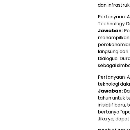
dan infrastru
Pertanyaan: 
Technology D
Jawaban:
Po
menampilkan 
perekonomian,
langsung dari
Dialogue. Dura
sebagai simbol
Pertanyaan: A
teknologi dal
Jawaban:
Ban
tahun untuk te
inisiatif baru
bertanya "apa
Jika ya, dapat