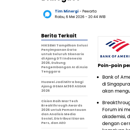
Tim Minergi
- Pewarta
Rabu, 6 Mei 2026
- 20:44 WIB
Berita Terkait
HIKSEMI Tampilkan Solusi
Penyimpanan Data
untuk Seluruh Skenario
di Ajang DTI Indonesia
2026, Dukung
Poin-poin pe
Pengembangan AI di Asia
Tenggara
Bank of Am
Huawei Jadi Mitra bagi
di Singapur
Ajang GSMA M360 ASEAN
akan mengu
2026
Cision Raih MarTech
Breakthroug
Breakthrough Awards
Forum ini m
2026 untuk Pemantauan
dan Analisis Media
akademisi, d
Sosial, Distribusi Siaran
dengan cerm
Pers, dan AEO