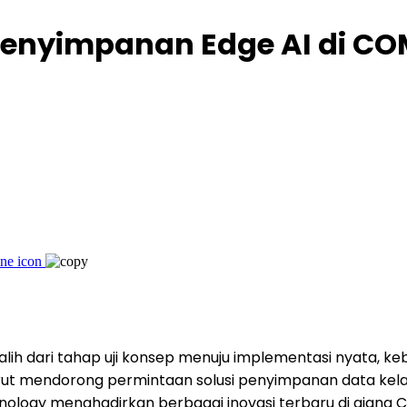
Penyimpanan Edge AI di C
alih dari tahap uji konsep menuju implementasi nyata, ke
urut mendorong permintaan solusi penyimpanan data kelas 
chnology menghadirkan berbagai inovasi terbaru di aja