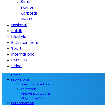
Bisnis
Ekonomi
Korporasi
UMKM
Nasional
Politik
Lifestyle
Entertainment
Sport
Internasional
Pers Rilis
Video
Home
Info Minergi
Energi Terbarukan
Kelistrikan
Mineral & Batubara
Minyak dan Gas
Perekonomian