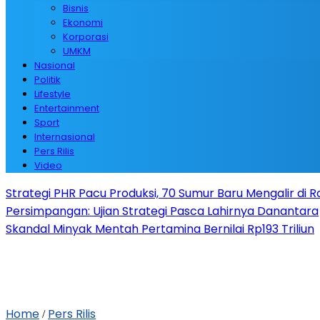
Bisnis
Ekonomi
Korporasi
UMKM
Nasional
Politik
Lifestyle
Entertainment
Sport
Internasional
Pers Rilis
Video
Strategi PHR Pacu Produksi, 70 Sumur Baru Mengalir di 
Persimpangan: Ujian Strategi Pasca Lahirnya Danantara
Skandal Minyak Mentah Pertamina Bernilai Rp193 Triliun
Home
Pers Rilis
/