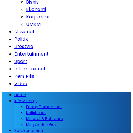
Bisnis
Ekonomi
Korporasi
UMKM
Nasional
Politik
Lifestyle
Entertainment
Sport
Internasional
Pers Rilis
Video
Home
Info Minergi
Energi Terbarukan
Kelistrikan
Mineral & Batubara
Minyak dan Gas
Perekonomian