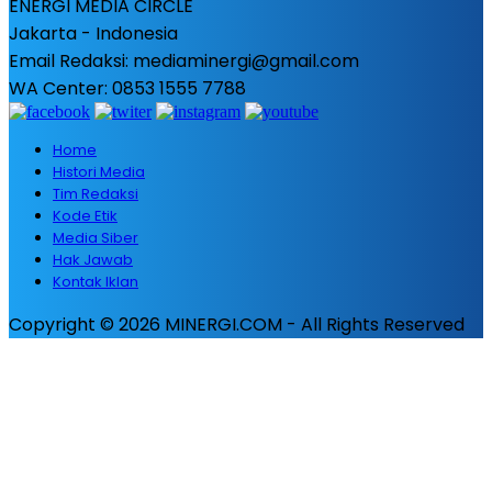
ENERGI MEDIA CIRCLE
Jakarta - Indonesia
Email Redaksi: mediaminergi@gmail.com
WA Center: 0853 1555 7788
Home
Histori Media
Tim Redaksi
Kode Etik
Media Siber
Hak Jawab
Kontak Iklan
Copyright © 2026 MINERGI.COM - All Rights Reserved