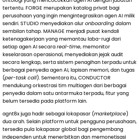
ontologi yang mencocokkan agen AI dengan jabatan
tertentu. FORGE merupakan katalog privat bagi
perusahaan yang ingin mengintegrasikan agen AI milik
sendiri. STUDIO menyediakan alur
onboarding
dalam
sembilan tahap. MANAGE menjadi pusat kendali
ketenagakerjaan yang memantau laba-rugi dari
setiap agen AI secara
real-time
, memonitor
keselarasan operasional, menyediakan jejak audit
secara lengkap, serta sistem penagihan terpadu untuk
berbagai penyedia agen AI, lapisan memori, dan tugas
(
per-task call
). Sementara itu, CONDUCTOR
mendukung orkestrasi tim multiagen dari berbagai
penyedia dalam satu antarmuka terpadu, fitur yang
belum tersedia pada platform lain.
agnt8x juga hadir sebagai lokapasar (
marketplace
)
dua arah. Selain platform untuk pengguna perusahaan,
tersedia pula lokapasar global bagi pengembang
independen untuk menerbitkan dan memonetisasi