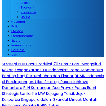
Bisnis
Ekonomi
Korporasi
UMKM
Nasional
Politik
Lifestyle
Entertainment
Sport
Internasional
Pers Rilis
Video
Strategi PHR Pacu Produksi, 70 Sumur Baru Mengalir di
Rokan
Kesepakatan FTA Indonesia–Eropa: Momentum
Penting bagi Pertumbuhan dan Ekspor
BUMN Indonesia
di Persimpangan: Ujian Strategi Pasca Lahirnya
Danantara
PLN Kehilangan Dua Proyek Panas Bumi
Strategis Senilai 115 MW
Kejagung Telisik Jejak
Korporasi Singapura dalam Skandal Minyak Mentah
Pertamina Bernilai Rp193 Triliun