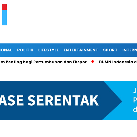
IONAL
POLITIK
LIFESTYLE
ENTERTAINMENT
SPORT
INTER
 bagi Pertumbuhan dan Ekspor
BUMN Indonesia di Persimpa