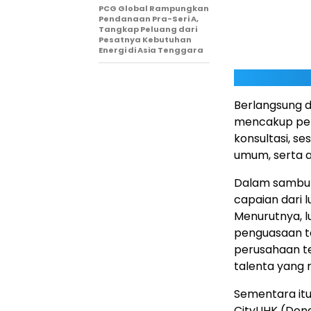
PCG Global Rampungkan
Pendanaan Pra-Seri A,
Tangkap Peluang dari
Pesatnya Kebutuhan
Energi di Asia Tenggara
Berlangsung d
mencakup pen
konsultasi, s
umum, serta ak
Dalam sambu
capaian dari 
Menurutnya, l
penguasaan te
perusahaan t
talenta yang
Sementara itu
CityUHK (Don