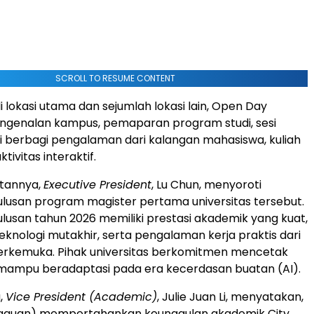
SCROLL TO RESUME CONTENT
i lokasi utama dan sejumlah lokasi lain, Open Day
genalan kampus, pemaparan program studi, sesi
esi berbagi pengalaman dari kalangan mahasiswa, kuliah
tivitas interaktif.
tannya,
Executive President
, Lu Chun, menyoroti
lulusan program magister pertama universitas tersebut.
ulusan tahun 2026 memiliki prestasi akademik yang kuat,
knologi mutakhir, serta pengalaman kerja praktis dari
erkemuka. Pihak universitas berkomitmen mencetak
 mampu beradaptasi pada era kecerdasan buatan (AI).
,
Vice President (Academic)
, Julie Juan Li, menyatakan,
gguan) mempertahankan keunggulan akademik City