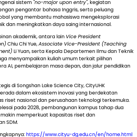
genai sistem
"no-major upon entry"
, kegiatan
engan pengantar bahasa Inggris, serta peluang
lobal yang membantu mahasiswa mengeksplorasi
k dan meningkatkan daya saing internasional.
inan akademik, antara lain
Vice President
on)
Chiu Chi Yue,
Associate Vice-President (Teaching
ment)
Li Yuan, serta Kepala Departemen Ilmu dan Teknik
, juga menyampaikan kuliah umum terkait pilihan
 era AI, pembelajaran masa depan, dan jalur pendidikan
tegis di Songshan Lake Science City, CityUHK
erada dalam ekosistem inovasi yang berdekatan
tas riset nasional dan perusahaan teknologi terkemuka.
selesai pada 2028, pembangunan kampus tahap dua
emakin memperkuat kapasitas riset dan
n SDM.
engkapnya:
https://www.cityu-dg.edu.cn/en/home.html