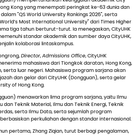
 Hong Kong yang menempati peringkat ke-63 dunia dan
a dalam "QS World University Rankings 2026", serta
World’s Most International University" dari Times Higher
ama tiga tahun berturut-turut. Ia menegaskan, CityUHK
emenuhi standar akademik dan sumber daya CityUHK,
njalin kolaborasi lintaskampus.
Rongrong,
Director
,
Admissions Office
, CityUHK
enerima mahasiswa dari Tiongkok daratan, Hong Kong,
, serta luar negeri. Mahasiswa program sarjana akan
azah dan gelar dari CityUHK (Dongguan), serta gelar
ersity of Hong Kong.
guan) menawarkan lima program sarjana, yaitu Ilmu
 dan Teknik Material, Ilmu dan Teknik Energi, Teknik
rdas, serta Ilmu Data, serta sejumlah program
berbasiskan perkuliahan dengan standar internasional.
un pertama, Zhang Ziqian, turut berbagi pengalaman,