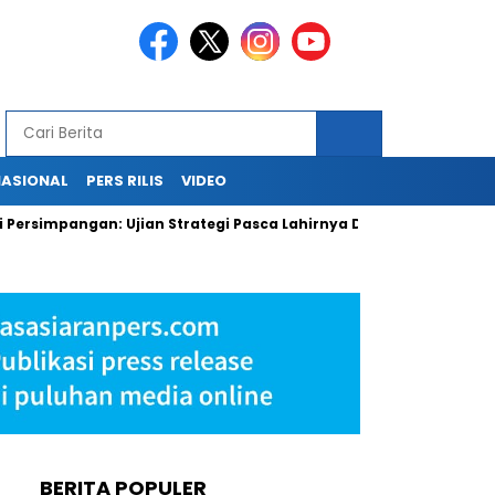
NASIONAL
PERS RILIS
VIDEO
ngan: Ujian Strategi Pasca Lahirnya Danantara
PLN Kehilan
BERITA POPULER