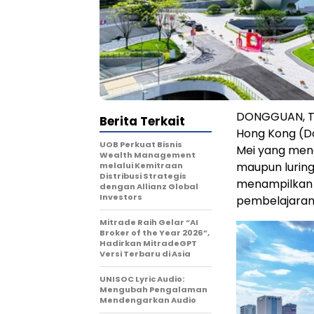
DONGGUAN, Tio
Berita Terkait
Hong Kong (D
UOB Perkuat Bisnis
Mei yang mena
Wealth Management
maupun luring.
melalui Kemitraan
Distribusi Strategis
menampilkan k
dengan Allianz Global
Investors
pembelajaran
Mitrade Raih Gelar “AI
Broker of the Year 2026”,
Hadirkan MitradeGPT
Versi Terbaru di Asia
UNISOC Lyric Audio:
Mengubah Pengalaman
Mendengarkan Audio