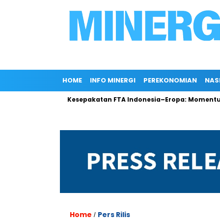
HOME
INFO MINERGI
PEREKONOMIAN
NAS
Rokan
Kesepakatan FTA Indonesia–Eropa: Momentum Penting
Home
Pers Rilis
/