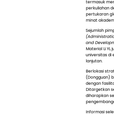
termasuk men
perkuliahan d
pertukaran g
minat akademi
Sejumlah pimp
(Administrati
and Develop
Material Li Yi
universitas di
lanjutan.
Berlokasi stra
(Dongguan) b
dengan fasili
Ditargetkan 
diharapkan s
pengembanga
Informasi sel