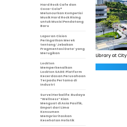
Hard Rock Cafe dan
Coca-Cola®
Meluncurkan Kompetisi
Musik Hard Rock Rising
untuk Musisi Pendatang
Baru
Laporan Cision
Peringatkan Merek
tentang ‘Jebakan
Fragmentasi Data’ yang
Merugikan
Library at Ci
Lockton
Memperkenalkan
Lockton SAGE: Platform
Kecerdasan Perusahaan
Terpadu Pertama di
Industri
Survei Herbalife: Budaya
“Wellness” Kian
Menguat di Asia Pasifik,
Empat dari Lima
Konsumen
Memprioritaskan
Kesehatan Holistik