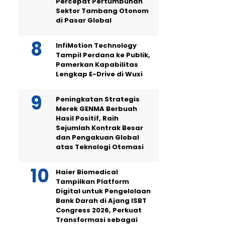
Percepat Pertumbuhan
Sektor Tambang Otonom
di Pasar Global
InfiMotion Technology
Tampil Perdana ke Publik,
Pamerkan Kapabilitas
Lengkap E-Drive di Wuxi
Peningkatan Strategis
Merek GENMA Berbuah
Hasil Positif, Raih
Sejumlah Kontrak Besar
dan Pengakuan Global
atas Teknologi Otomasi
Haier Biomedical
Tampilkan Platform
Digital untuk Pengelolaan
Bank Darah di Ajang ISBT
Congress 2026, Perkuat
Transformasi sebagai