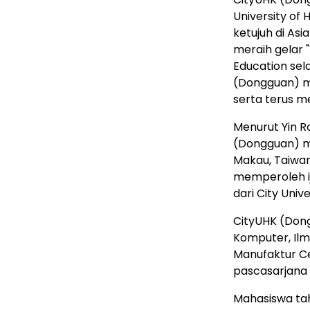
University of
ketujuh di Asi
meraih gelar "
Education sel
(Dongguan) m
serta terus me
Menurut Yin 
(Dongguan) m
Makau, Taiwan
memperoleh ij
dari City Univ
CityUHK (Dong
Komputer, Ilmu
Manufaktur Ce
pascasarjana 
Mahasiswa tah